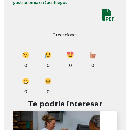
gastronomía en Cienfuegos
0 reacciones
0
0
0
0
0
0
Te podría interesar