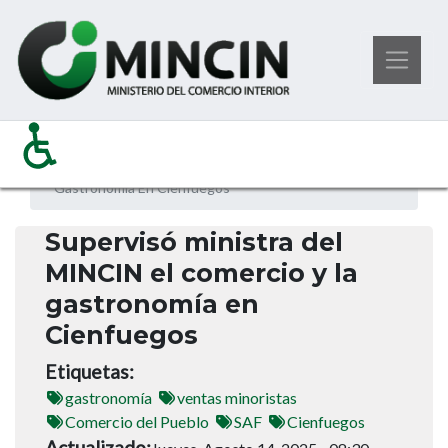
Pasar
Noticias
Ministerio del Comercio Interior
al
Supervisó Ministra del MINCIN El Comercio y La
contenido
Gastronomía En Cienfuegos
principal
Supervisó ministra del
MINCIN el comercio y la
gastronomía en
Cienfuegos
Etiquetas
gastronomía
ventas minoristas
Comercio del Pueblo
SAF
Cienfuegos
Actualizado