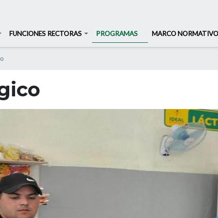
Buscar
Buscar
FUNCIONES RECTORAS
PROGRAMAS
MARCO NORMATIV
Pasar
co
al
contenido
gico
principal