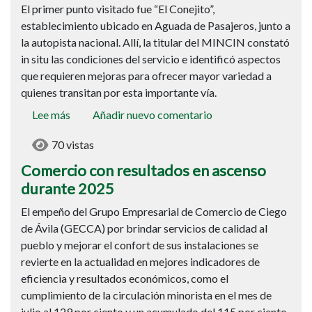
El primer punto visitado fue “El Conejito”,
establecimiento ubicado en Aguada de Pasajeros, junto a
la autopista nacional. Allí, la titular del MINCIN constató
in situ las condiciones del servicio e identificó aspectos
que requieren mejoras para ofrecer mayor variedad a
quienes transitan por esta importante vía.
Lee más
sobre
Añadir nuevo comentario
Comercio
70 vistas
con
resultados
Comercio con resultados en ascenso
en
durante 2025
ascenso
El empeño del Grupo Empresarial de Comercio de Ciego
durante
de Ávila (GECCA) por brindar servicios de calidad al
2025
pueblo y mejorar el confort de sus instalaciones se
revierte en la actualidad en mejores indicadores de
eficiencia y resultados económicos, como el
cumplimiento de la circulación minorista en el mes de
julio al 129 por ciento y un acumulado del 115 por ciento