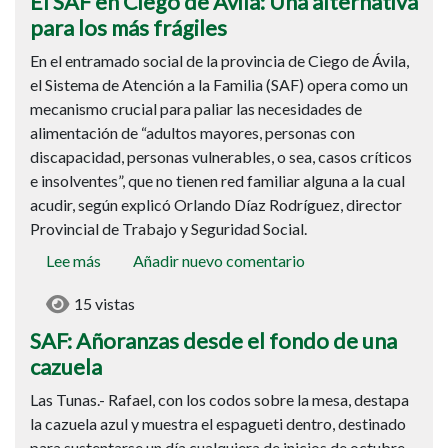
El SAF en Ciego de Ávila: Una alternativa
Ciego
para los más frágiles
de
En el entramado social de la provincia de Ciego de Ávila,
Ávila:
el Sistema de Atención a la Familia (SAF) opera como un
Una
mecanismo crucial para paliar las necesidades de
alternativa
alimentación de “adultos mayores, personas con
para
discapacidad, personas vulnerables, o sea, casos críticos
los
e insolventes”, que no tienen red familiar alguna a la cual
más
acudir, según explicó Orlando Díaz Rodríguez, director
frágiles
Provincial de Trabajo y Seguridad Social.
Lee más
sobre
Añadir nuevo comentario
SAF:
15 vistas
Añoranzas
desde
SAF: Añoranzas desde el fondo de una
el
cazuela
fondo
Las Tunas.- Rafael, con los codos sobre la mesa, destapa
de
la cazuela azul y muestra el espagueti dentro, destinado
una
para sustentarse un día cualquiera de inicios de octubre,