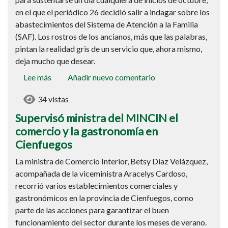
cazuela
en el que el periódico 26 decidió salir a indagar sobre los
abastecimientos del Sistema de Atención a la Familia
(SAF). Los rostros de los ancianos, más que las palabras,
pintan la realidad gris de un servicio que, ahora mismo,
deja mucho que desear.
Lee más
sobre
Añadir nuevo comentario
Supervisó
34 vistas
ministra
del
Supervisó ministra del MINCIN el
MINCIN
comercio y la gastronomía en
el
Cienfuegos
comercio
La ministra de Comercio Interior, Betsy Díaz Velázquez,
y
acompañada de la viceministra Aracelys Cardoso,
la
recorrió varios establecimientos comerciales y
gastronomía
gastronómicos en la provincia de Cienfuegos, como
en
parte de las acciones para garantizar el buen
Cienfuegos
funcionamiento del sector durante los meses de verano.