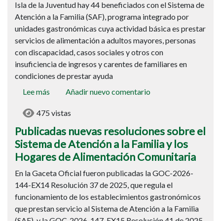
Isla de la Juventud hay 44 beneficiados con el Sistema de
trabaja
Atención a la Familia (SAF), programa integrado por
por
unidades gastronómicas cuya actividad básica es prestar
la
servicios de alimentación a adultos mayores, personas
felicidad
con discapacidad, casos sociales y otros con
insuficiencia de ingresos y carentes de familiares en
condiciones de prestar ayuda
Lee más
sobre
Añadir nuevo comentario
Publicadas
475 vistas
nuevas
resoluciones
Publicadas nuevas resoluciones sobre el
sobre
Sistema de Atención a la Familia y los
el
Hogares de Alimentación Comunitaria
Sistema
En la Gaceta Oficial fueron publicadas la GOC-2026-
de
144-EX14 Resolución 37 de 2025, que regula el
Atención
funcionamiento de los establecimientos gastronómicos
a
que prestan servicio al Sistema de Atención a la Familia
la
(SAF), y la GOC-2026-147-EX15 Resolución 41 de 2025,