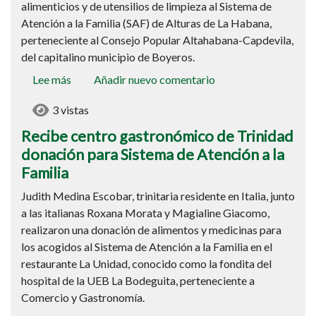
alimenticios y de utensilios de limpieza al Sistema de
donación
Atención a la Familia (SAF) de Alturas de La Habana,
a
perteneciente al Consejo Popular Altahabana-Capdevila,
SAF
del capitalino municipio de Boyeros.
Lee más
sobre
Añadir nuevo comentario
Recibe
3 vistas
centro
gastronómico
Recibe centro gastronómico de Trinidad
de
donación para Sistema de Atención a la
Trinidad
Familia
donación
Judith Medina Escobar, trinitaria residente en Italia, junto
para
a las italianas Roxana Morata y Magialine Giacomo,
Sistema
realizaron una donación de alimentos y medicinas para
de
los acogidos al Sistema de Atención a la Familia en el
Atención
restaurante La Unidad, conocido como la fondita del
a
hospital de la UEB La Bodeguita, perteneciente a
la
Comercio y Gastronomía.
Familia