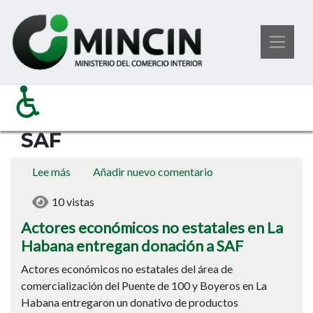
Pasar
SAF
Ministerio del Comercio Interior
al
contenido
SAF
principal
Lee más
sobre
Añadir nuevo comentario
Actores
10 vistas
económicos
no
Actores económicos no estatales en La
estatales
Habana entregan donación a SAF
en
Actores económicos no estatales del área de
La
comercialización del Puente de 100 y Boyeros en La
Habana
Habana entregaron un donativo de productos
entregan