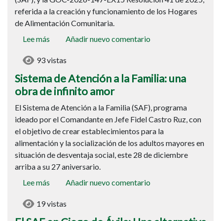
Familia
referida a la creación y funcionamiento de los Hogares
y
de Alimentación Comunitaria.
los
Hogares
Lee más
sobre
Añadir nuevo comentario
de
Sistema
Alimentación
93 vistas
de
Comunitaria
Atención
Sistema de Atención a la Familia: una
a
obra de infinito amor
la
El Sistema de Atención a la Familia (SAF), programa
Familia:
ideado por el Comandante en Jefe Fidel Castro Ruz, con
una
el objetivo de crear establecimientos para la
obra
alimentación y la socialización de los adultos mayores en
de
situación de desventaja social, este 28 de diciembre
infinito
arriba a su 27 aniversario.
amor
Lee más
sobre
Añadir nuevo comentario
El
19 vistas
SAF
en