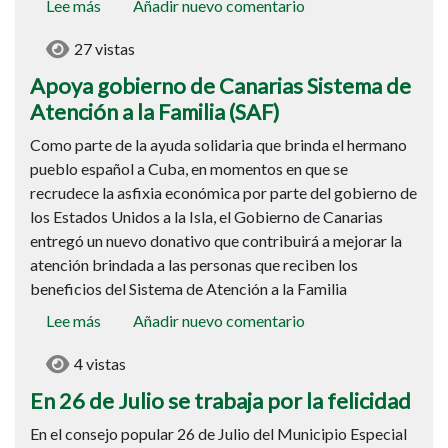
Lee más
sobre
Añadir nuevo comentario
Apoya
27 vistas
gobierno
de
Apoya gobierno de Canarias Sistema de
Canarias
Atención a la Familia (SAF)
Sistema
Como parte de la ayuda solidaria que brinda el hermano
de
pueblo español a Cuba, en momentos en que se
Atención
recrudece la asfixia económica por parte del gobierno de
a
los Estados Unidos a la Isla, el Gobierno de Canarias
la
entregó un nuevo donativo que contribuirá a mejorar la
Familia
atención brindada a las personas que reciben los
(SAF)
beneficios del Sistema de Atención a la Familia
Lee más
sobre
Añadir nuevo comentario
En
4 vistas
26
de
En 26 de Julio se trabaja por la felicidad
Julio
En el consejo popular 26 de Julio del Municipio Especial
se