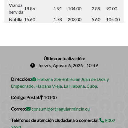
Vianda
18.86
1.91
104.00
2.89
90.00
hervida
Natilla
15.60
1.78
203.00
5.60
105.00
Última actualización:
Jueves, Agosto 6, 2026 - 10:49
Dirección:
Habana 258 entre San Juan de Dios y
Empedrado. Habana Vieja, La Habana, Cuba.
Código Postal:
10100
Correo:
consumidor@aguiar.mincin.cu
Teléfonos de atención ciudadana o comercial:
8002
2624