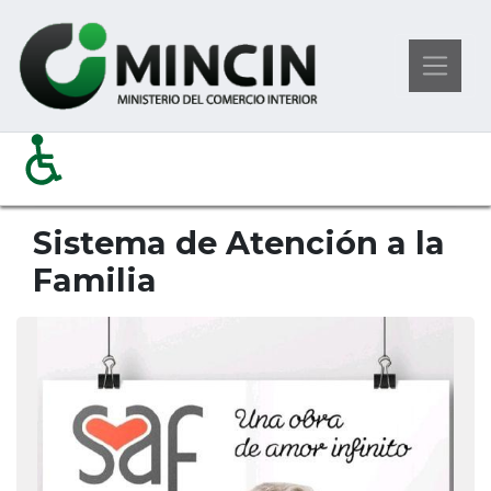
Pasar
Ministerio del Comercio Interior
al
Sistema de Atención A La Familia
contenido
principal
Sistema de Atención a la
Familia