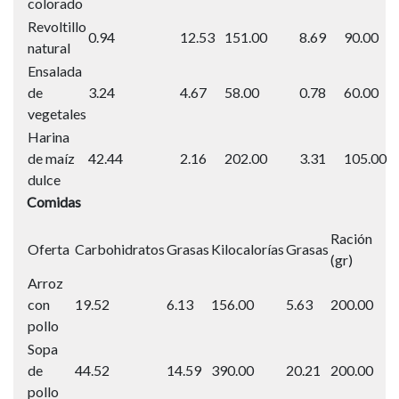
colorado
Revoltillo
0.94
12.53
151.00
8.69
90.00
natural
Ensalada
de
3.24
4.67
58.00
0.78
60.00
vegetales
Harina
de maíz
42.44
2.16
202.00
3.31
105.00
dulce
Comidas
Ración
Oferta
Carbohidratos
Grasas
Kilocalorías
Grasas
(gr)
Arroz
con
19.52
6.13
156.00
5.63
200.00
pollo
Sopa
de
44.52
14.59
390.00
20.21
200.00
pollo