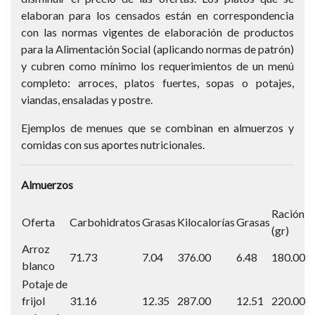
elaboran para los censados están en correspondencia
con las normas vigentes de elaboración de productos
para la Alimentación Social (aplicando normas de patrón)
y cubren como mínimo los requerimientos de un menú
completo: arroces, platos fuertes, sopas o potajes,
viandas, ensaladas y postre.
Ejemplos de menues que se combinan en almuerzos y
comidas con sus aportes nutricionales.
Almuerzos
Ración
Oferta
Carbohidratos
Grasas
Kilocalorías
Grasas
(gr)
Arroz
71.73
7.04
376.00
6.48
180.00
blanco
Potaje de
frijol
31.16
12.35
287.00
12.51
220.00