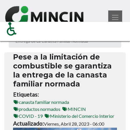
Pasar
Noticias
Ministerio del Comercio Interior
al
Pese A La Limitación de Combustible Se Garantiza La
contenido
Entrega de La Canasta Familiar Normada
principal
Pese a la limitación de
combustible se garantiza
la entrega de la canasta
familiar normada
Etiquetas
canasta familiar normada
productos normados
MINCIN
COVID - 19
Ministerio del Comercio Interior
Actualizado
Viernes, Abril 28, 2023 - 06:00