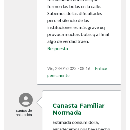
formen las bolas en la calle.
Sabemos de las dificultades
pero el silencio de las
instituciones es más grave xq
provoca muchas bolas q al final
algo de verdad traen.
Respuesta
Vie, 28/04/2023 - 08:16
Enlace
permanente
En respuesta a
58240866
por
Ma del Carmen … (no verifi
Canasta Familiar
Equipo de
Normada
redacción
Estimada consumidora,
agradecemos nos haya hecho