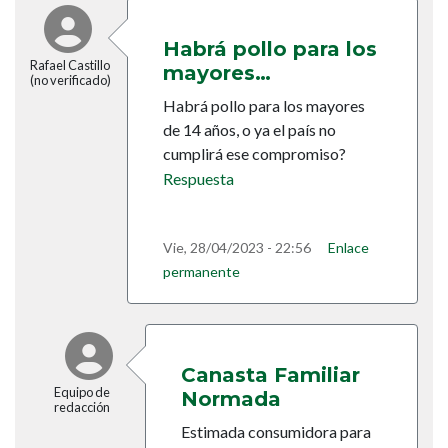
Habrá pollo para los
Rafael Castillo
mayores…
(no verificado)
Habrá pollo para los mayores
de 14 años, o ya el país no
cumplirá ese compromiso?
Respuesta
Vie, 28/04/2023 - 22:56
Enlace
permanente
En respuesta a
Habrá pollo para los mayores…
por
Rafael 
Canasta Familiar
Equipo de
Normada
redacción
Estimada consumidora para