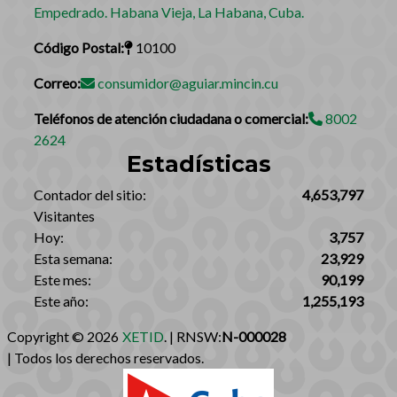
Empedrado. Habana Vieja, La Habana, Cuba.
Código Postal:
10100
Correo:
consumidor@aguiar.mincin.cu
Teléfonos de atención ciudadana o comercial:
8002
2624
Estadísticas
‎Contador del sitio:‎
4,653,797
Visitantes
Hoy:
3,757
Esta semana:
23,929
Este mes:
90,199
Este año:
1,255,193
Copyright © 2026
XETID
. | RNSW:
N-000028
| Todos los derechos reservados.‎