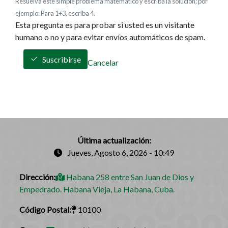
Resuelva este simple problema matemático y escriba la solución; por
ejemplo: Para 1+3, escriba 4.
Esta pregunta es para probar si usted es un visitante
humano o no y para evitar envíos automáticos de spam.
Suscribirse
Cancelar
Última actualización:
Jueves, Agosto 6, 2026 - 10:49
Dirección:
Habana 258 entre San Juan de Dios y
Empedrado. Habana Vieja, La Habana, Cuba.
Código Postal:
10100