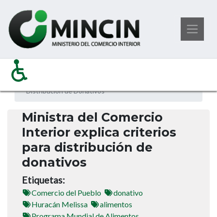
Pasar
Noticias
Ministerio del Comercio Interior
al
Ministra del Comercio Interior Explica Criterios Para
contenido
Distribución de Donativos
principal
Ministra del Comercio
Interior explica criterios
para distribución de
donativos
Etiquetas
Comercio del Pueblo
donativo
Huracán Melissa
alimentos
Programa Mundial de Alimentos