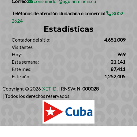
Correo:
consumidor@aguiar.mincin.cu
Teléfonos de atención ciudadana o comercial:
8002
2624
Estadísticas
‎Contador del sitio:‎
4,651,009
Visitantes
Hoy:
969
Esta semana:
21,141
Este mes:
87,411
Este año:
1,252,405
Copyright © 2026
XETID
. | RNSW:
N-000028
| Todos los derechos reservados.‎