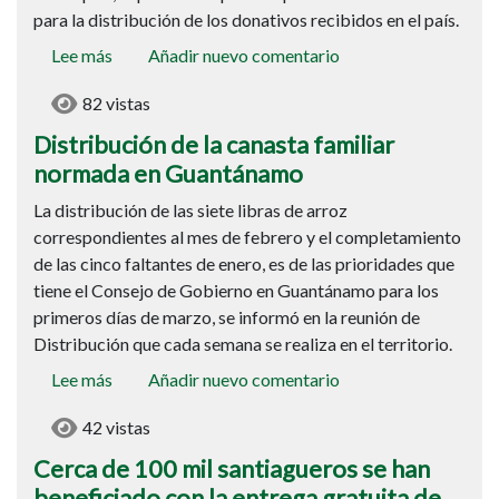
para la distribución de los donativos recibidos en el país.
de
donativos
Lee más
sobre
Añadir nuevo comentario
Distribución
82 vistas
de
la
Distribución de la canasta familiar
canasta
normada en Guantánamo
familiar
La distribución de las siete libras de arroz
normada
correspondientes al mes de febrero y el completamiento
en
de las cinco faltantes de enero, es de las prioridades que
Guantánamo
tiene el Consejo de Gobierno en Guantánamo para los
primeros días de marzo, se informó en la reunión de
Distribución que cada semana se realiza en el territorio.
Lee más
sobre
Añadir nuevo comentario
Cerca
42 vistas
de
100
Cerca de 100 mil santiagueros se han
mil
beneficiado con la entrega gratuita de