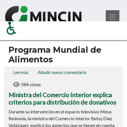
Pasar
Ministerio del Comercio Interior
al
Programa Mundial de Alimentos
contenido
principal
Programa Mundial de
Alimentos
Lee más
sobre
Añadir nuevo comentario
Ministra
584 vistas
del
Comercio
Ministra del Comercio Interior explica
Interior
criterios para distribución de donativos
explica
Durante su intervención en el espacio televisivo Mesa
criterios
Redonda, la ministra del Comercio Interior Betsy Díaz
para
Velázquez, explicó los aspectos que se tienen en cuenta
distribución