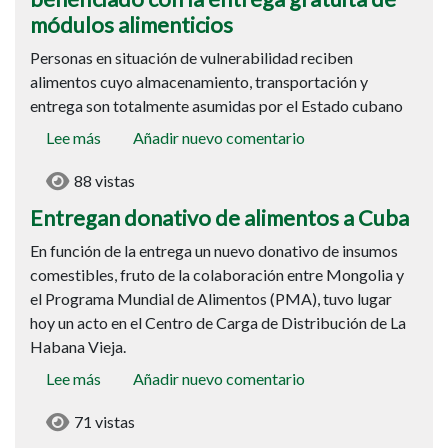
santiagueros
módulos alimenticios
se
Personas en situación de vulnerabilidad reciben
han
alimentos cuyo almacenamiento, transportación y
beneficiado
entrega son totalmente asumidas por el Estado cubano
con
la
Lee más
sobre
Añadir nuevo comentario
entrega
Entregan
gratuita
88 vistas
donativo
de
de
Entregan donativo de alimentos a Cuba
módulos
alimentos
En función de la entrega un nuevo donativo de insumos
alimenticios
a
comestibles, fruto de la colaboración entre Mongolia y
Cuba
el Programa Mundial de Alimentos (PMA), tuvo lugar
hoy un acto en el Centro de Carga de Distribución de La
Habana Vieja.
Lee más
sobre
Añadir nuevo comentario
Continúa
71 vistas
Naciones