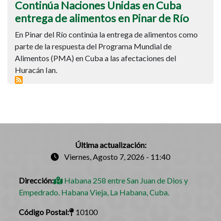
Unidas
Continúa Naciones Unidas en Cuba
en
entrega de alimentos en Pinar de Río
Cuba
En Pinar del Río continúa la entrega de alimentos como
entrega
parte de la respuesta del Programa Mundial de
de
Alimentos (PMA) en Cuba a las afectaciones del
alimentos
Huracán Ian.
en
Pinar
de
Río
Última actualización:
Viernes, Agosto 7, 2026 - 11:40
Dirección:
Habana 258 entre San Juan de Dios y
Empedrado. Habana Vieja, La Habana, Cuba.
Código Postal:
10100