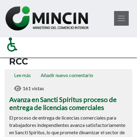
Pasar
RCC
Ministerio del Comercio Interior
al
contenido
RCC
principal
Lee más
sobre
Añadir nuevo comentario
Avanza
161 vistas
en
Sancti
Avanza en Sancti Spíritus proceso de
Spíritus
entrega de licencias comerciales
proceso
El proceso de entrega de licencias comerciales para
de
trabajadores independientes avanza satisfactoriamente
entrega
en Sancti Spíritus, lo que promete dinamizar el sector de
de