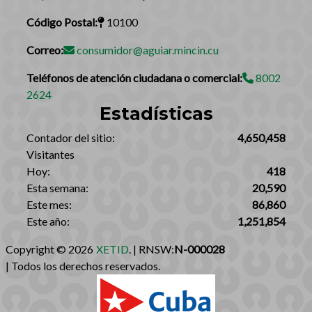
Código Postal:
10100
Correo:
consumidor@aguiar.mincin.cu
Teléfonos de atención ciudadana o comercial:
8002
2624
Estadísticas
‎Contador del sitio:‎
4,650,458
Visitantes
Hoy:
418
Esta semana:
20,590
Este mes:
86,860
Este año:
1,251,854
Copyright © 2026
XETID
. | RNSW:
N-000028
| Todos los derechos reservados.‎