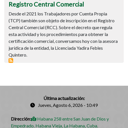
también
Registro Central Comercial
objetos
Desde el 2021 los Trabajadores por Cuenta Propia
de
(TCP) también son objeto de inscripción en el Registro
inscripción
Central Comercial (RCC). Sobre el decreto que regula
en
esta actividad y los procedimientos para obtener la
el
certificación comercial, conversamos hoy con la asesora
Registro
jurídica de la entidad, la Licenciada Yadira Febles
Central
Quintero.
Comercial
Última actualización:
Jueves, Agosto 6, 2026 - 10:49
Dirección:
Habana 258 entre San Juan de Dios y
Empedrado. Habana Vieja, La Habana, Cuba.