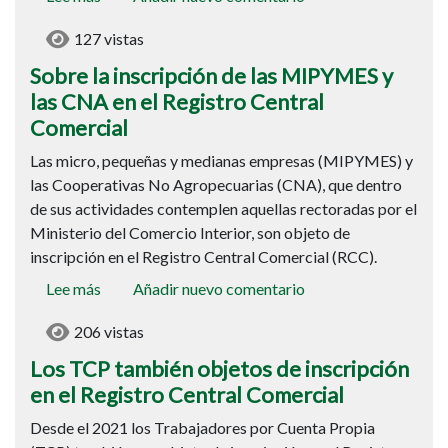
Sobre
127 vistas
la
inscripción
Sobre la inscripción de las MIPYMES y
de
las CNA en el Registro Central
las
Comercial
MIPYMES
Las micro, pequeñas y medianas empresas (MIPYMES) y
y
las Cooperativas No Agropecuarias (CNA), que dentro
las
de sus actividades contemplen aquellas rectoradas por el
CNA
Ministerio del Comercio Interior, son objeto de
en
inscripción en el Registro Central Comercial (RCC).
el
Registro
Lee más
sobre
Añadir nuevo comentario
Central
Los
Comercial
206 vistas
TCP
también
Los TCP también objetos de inscripción
objetos
en el Registro Central Comercial
de
Desde el 2021 los Trabajadores por Cuenta Propia
inscripción