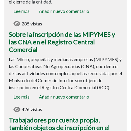
el cierre de la entidad.
Lee más
sobre
Añadir nuevo comentario
Sobre
285 vistas
la
inscripción
Sobre la inscripción de las MIPYMES y
de
las CNA en el Registro Central
las
Comercial
MIPYMES
Las Micro, pequeñas y medianas empresas (MIPYMES) y
y
las Cooperativas No Agropecuarias (CNA), que dentro
las
de sus actividades contemplen aquellas rectoradas por el
CNA
Ministerio del Comercio Interior, son objeto de
en
inscripción en el Registro Central Comercial (RCC).
el
Registro
Lee más
sobre
Añadir nuevo comentario
Central
Trabajadores
Comercial
426 vistas
por
cuenta
Trabajadores por cuenta propia,
propia,
también objetos de inscripción en el