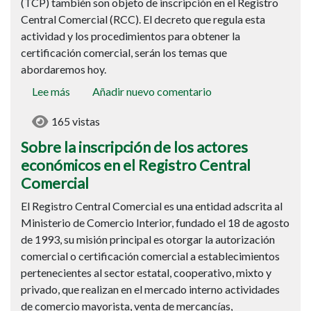
(TCP) también son objeto de inscripción en el Registro
en
Central Comercial (RCC). El decreto que regula esta
el
actividad y los procedimientos para obtener la
Registro
certificación comercial, serán los temas que
Central
abordaremos hoy.
Comercial
Lee más
sobre
Añadir nuevo comentario
Sobre
165 vistas
la
inscripción
Sobre la inscripción de los actores
de
económicos en el Registro Central
los
Comercial
actores
El Registro Central Comercial es una entidad adscrita al
económicos
Ministerio de Comercio Interior, fundado el 18 de agosto
en
de 1993, su misión principal es otorgar la autorización
el
comercial o certificación comercial a establecimientos
Registro
pertenecientes al sector estatal, cooperativo, mixto y
Central
privado, que realizan en el mercado interno actividades
Comercial
de comercio mayorista, venta de mercancías,