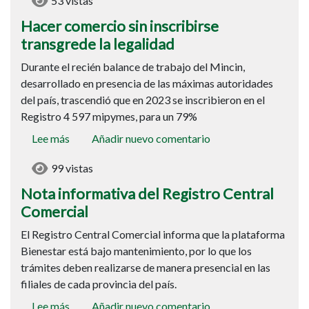
53 vistas
comercio
sin
Hacer comercio sin inscribirse
inscribirse
transgrede la legalidad
transgrede
Durante el recién balance de trabajo del Mincin,
la
desarrollado en presencia de las máximas autoridades
legalidad
del país, trascendió que en 2023 se inscribieron en el
Registro 4 597 mipymes, para un 79%
Lee más
sobre
Añadir nuevo comentario
Nota
99 vistas
informativa
del
Nota informativa del Registro Central
Registro
Comercial
Central
El Registro Central Comercial informa que la plataforma
Comercial
Bienestar está bajo mantenimiento, por lo que los
trámites deben realizarse de manera presencial en las
filiales de cada provincia del país.
Lee más
sobre
Añadir nuevo comentario