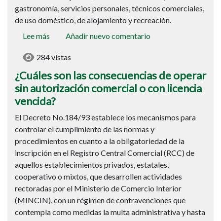
gastronomía, servicios personales, técnicos comerciales,
de uso doméstico, de alojamiento y recreación.
Lee más
sobre
Añadir nuevo comentario
¿Cuáles
284 vistas
son
las
¿Cuáles son las consecuencias de operar
consecuencias
sin autorización comercial o con licencia
de
vencida?
operar
El Decreto No.184/93 establece los mecanismos para
sin
controlar el cumplimiento de las normas y
autorización
procedimientos en cuanto a la obligatoriedad de la
comercial
inscripción en el Registro Central Comercial (RCC) de
o
aquellos establecimientos privados, estatales,
con
cooperativo o mixtos, que desarrollen actividades
licencia
rectoradas por el Ministerio de Comercio Interior
vencida?
(MINCIN), con un régimen de contravenciones que
contempla como medidas la multa administrativa y hasta