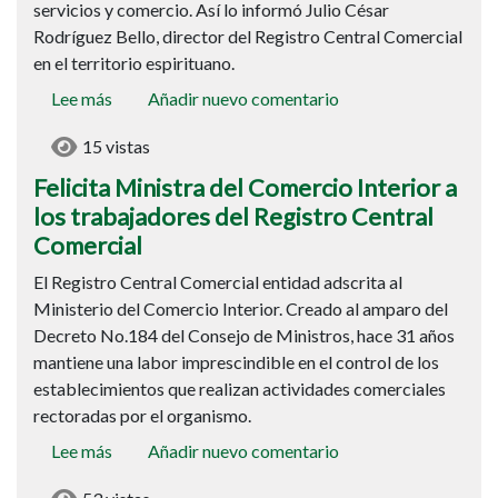
servicios y comercio. Así lo informó Julio César
licencias
Rodríguez Bello, director del Registro Central Comercial
comerciales
en el territorio espirituano.
Lee más
sobre
Añadir nuevo comentario
Felicita
15 vistas
Ministra
del
Felicita Ministra del Comercio Interior a
Comercio
los trabajadores del Registro Central
Interior
Comercial
a
El Registro Central Comercial entidad adscrita al
los
Ministerio del Comercio Interior. Creado al amparo del
trabajadores
Decreto No.184 del Consejo de Ministros, hace 31 años
del
mantiene una labor imprescindible en el control de los
Registro
establecimientos que realizan actividades comerciales
Central
rectoradas por el organismo.
Comercial
Lee más
sobre
Añadir nuevo comentario
Hacer