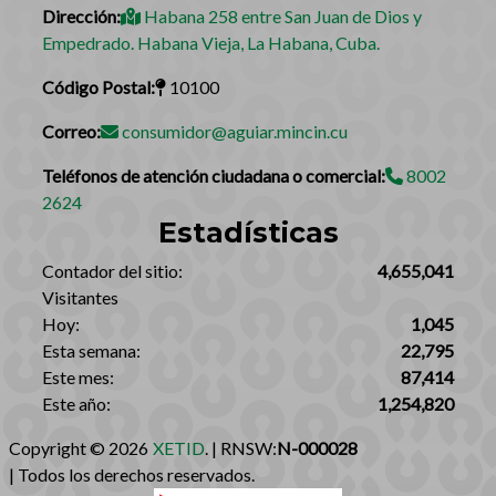
Dirección:
Habana 258 entre San Juan de Dios y
Empedrado. Habana Vieja, La Habana, Cuba.
Código Postal:
10100
Correo:
consumidor@aguiar.mincin.cu
Teléfonos de atención ciudadana o comercial:
8002
2624
Estadísticas
‎Contador del sitio:‎
4,655,041
Visitantes
Hoy:
1,045
Esta semana:
22,795
Este mes:
87,414
Este año:
1,254,820
Copyright © 2026
XETID
. | RNSW:
N-000028
| Todos los derechos reservados.‎