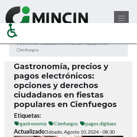
Pasar
Noticias
Ministerio del Comercio Interior
al
Gastronomía, Precios y Pagos Electrónicos: Opciones
contenido
y Derechos Ciudadanos En Fiestas Populares En
principal
Cienfuegos
Gastronomía, precios y
pagos electrónicos:
opciones y derechos
ciudadanos en fiestas
populares en Cienfuegos
Etiquetas
gastronomía
Cienfuegos
pagos digitaes
Actualizado
Sábado, Agosto 10, 2024 - 08:30