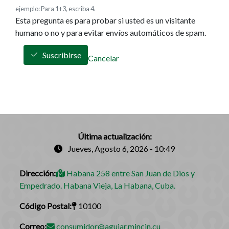
ejemplo: Para 1+3, escriba 4.
Esta pregunta es para probar si usted es un visitante
humano o no y para evitar envíos automáticos de spam.
Suscribirse
Cancelar
Última actualización:
Jueves, Agosto 6, 2026 - 10:49
Dirección:
Habana 258 entre San Juan de Dios y
Empedrado. Habana Vieja, La Habana, Cuba.
Código Postal:
10100
Correo:
consumidor@aguiar.mincin.cu