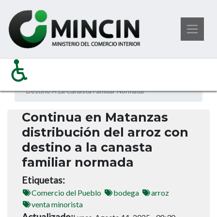
Pasar
Noticias
Ministerio del Comercio Interior
al
Continua En Matanzas Distribución del Arroz Con
contenido
Destino A La Canasta Familiar Normada
principal
Continua en Matanzas
distribución del arroz con
destino a la canasta
familiar normada
Etiquetas
Comercio del Pueblo
bodega
arroz
venta minorista
Actualizado