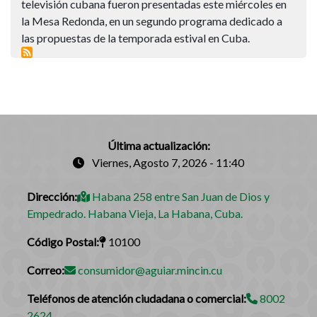
televisión cubana fueron presentadas este miércoles en
la Mesa Redonda, en un segundo programa dedicado a
las propuestas de la temporada estival en Cuba.
Última actualización:
Viernes, Agosto 7, 2026 - 11:40
Dirección:
Habana 258 entre San Juan de Dios y
Empedrado. Habana Vieja, La Habana, Cuba.
Código Postal:
10100
Correo:
consumidor@aguiar.mincin.cu
Teléfonos de atención ciudadana o comercial:
8002
2624