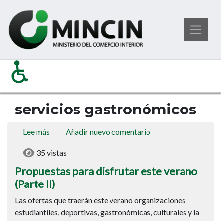
Pasar
Ministerio del Comercio Interior
al
Servicios Gastronómicos
contenido
principal
servicios gastronómicos
Lee más
sobre
Añadir nuevo comentario
Propuestas
35 vistas
para
disfrutar
Propuestas para disfrutar este verano
este
(Parte II)
verano
Las ofertas que traerán este verano organizaciones
(Parte
estudiantiles, deportivas, gastronómicas, culturales y la
II)