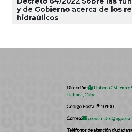
Decreto 64/2022 Sobre las fun
y de Gobierno acerca de los r
hidraúlicos
Dirección:
Habana 258 entre S
Habana, Cuba.
Código Postal:
10100
Correo:
consumidor@aguiar.m
Teléfonos de atención ciudadana