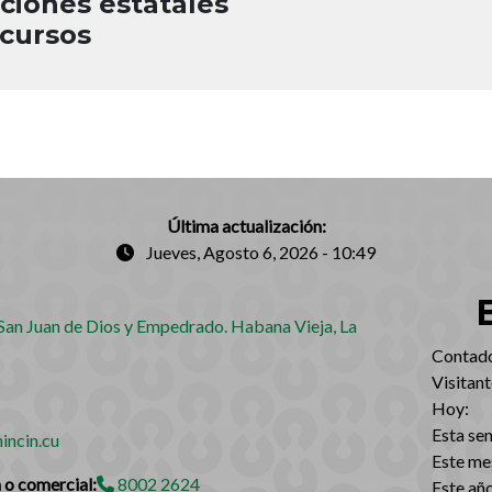
ciones estatales
ecursos
Última actualización:
Jueves, Agosto 6, 2026 - 10:49
an Juan de Dios y Empedrado. Habana Vieja, La
‎Contador
Visitant
Hoy:
Esta se
incin.cu
Este me
 o comercial:
8002 2624
Este año