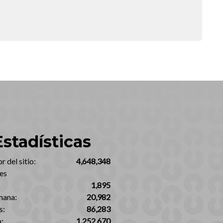
Estadísticas
 del sitio:‎
4,648,348
es
1,895
mana:
20,982
s:
86,283
:
1,252,670