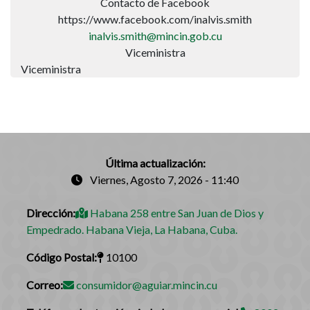
Contacto de Facebook
https://www.facebook.com/inalvis.smith
inalvis.smith@mincin.gob.cu
Viceministra
Viceministra
Última actualización:
Viernes, Agosto 7, 2026 - 11:40
Dirección:
Habana 258 entre San Juan de Dios y
Empedrado. Habana Vieja, La Habana, Cuba.
Código Postal:
10100
Correo:
consumidor@aguiar.mincin.cu