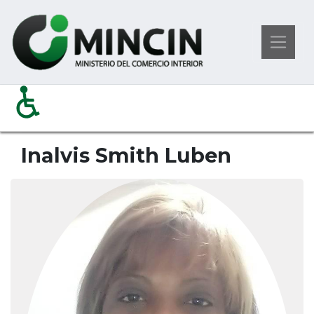
Pasar
Ministerio del Comercio Interior
al
Organismo Central
Inalvis Smith Luben
contenido
principal
Inalvis Smith Luben