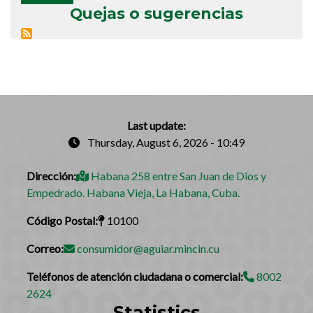
Quejas o sugerencias
Last update:
Thursday, August 6, 2026 - 10:49
Dirección:
Habana 258 entre San Juan de Dios y
Empedrado. Habana Vieja, La Habana, Cuba.
Código Postal:
10100
Correo:
consumidor@aguiar.mincin.cu
Teléfonos de atención ciudadana o comercial:
8002
2624
Statistics