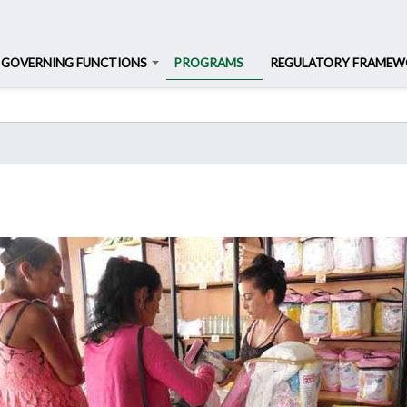
Search
Search
GOVERNING FUNCTIONS
PROGRAMS
REGULATORY FRAME
Skip
to
main
content