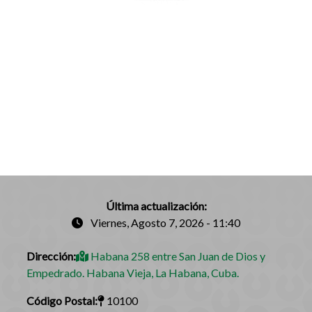
Última actualización:
Viernes, Agosto 7, 2026 - 11:40
Dirección:
Habana 258 entre San Juan de Dios y
Empedrado. Habana Vieja, La Habana, Cuba.
Código Postal:
10100