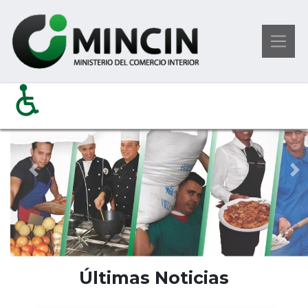
Ministerio del Comercio Int
Pasar
al
contenido
principal
Previous
Si
Últimas Noticias