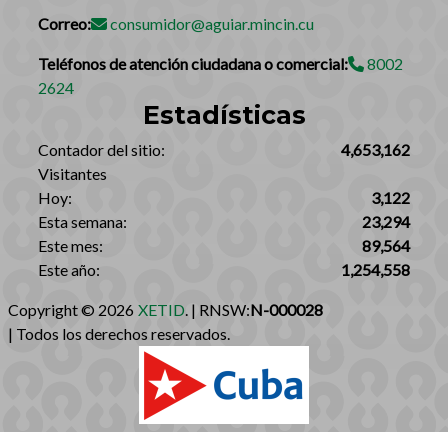
Correo:
consumidor@aguiar.mincin.cu
Teléfonos de atención ciudadana o comercial:
8002
2624
Estadísticas
‎Contador del sitio:‎
4,653,162
Visitantes
Hoy:
3,122
Esta semana:
23,294
Este mes:
89,564
Este año:
1,254,558
Copyright © 2026
XETID
. | RNSW:
N-000028
| Todos los derechos reservados.‎