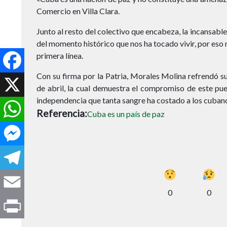
Comercio en Villa Clara.
Junto al resto del colectivo que encabeza, la incansabl
del momento histórico que nos ha tocado vivir, por eso n
Facebook
primera línea.
X
Con su firma por la Patria, Morales Molina refrendó s
de abril, la cual demuestra el compromiso de este pueb
WhatsApp
independencia que tanta sangre ha costado a los cuban
Referencia
Cuba es un país de paz
Messenger
Telegram
Email
0
0
Print