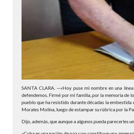
SANTA CLARA. —«Hoy puse mi nombre en una línea qu
defendemos. Firmé por mi familia, por la memoria de los
pueblo que ha resistido durante décadas la embestida 
Morales Molina, luego de estampar su rúbrica por la Pat
Dijo, además, que aunque a algunos pueda parecerles un g
«Cuba es una nación de paz y no constituye una amenaza