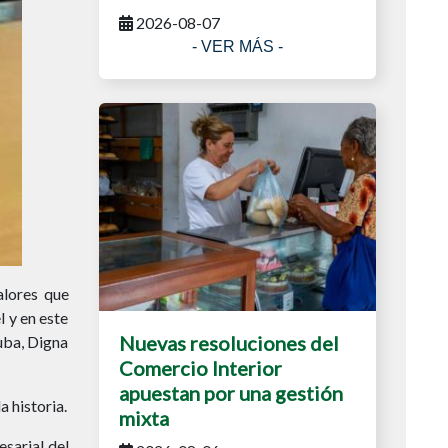
2026-08-07
- VER MÁS -
alores que
l y en este
Nuevas resoluciones del
uba, Digna
Comercio Interior
apuestan por una gestión
a historia.
mixta
sarial del