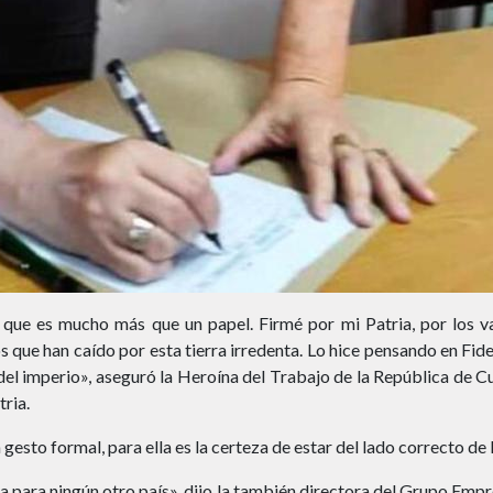
e es mucho más que un papel. Firmé por mi Patria, por los v
 que han caído por esta tierra irredenta. Lo hice pensando en Fide
del imperio», aseguró la Heroína del Trabajo de la República de C
ria.
esto formal, para ella es la certeza de estar del lado correcto de l
 para ningún otro país», dijo la también directora del Grupo Empre