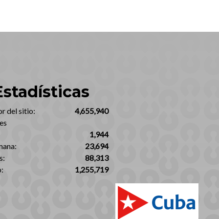
Estadísticas
 del sitio:‎
4,655,940
es
1,944
mana:
23,694
s:
88,313
:
1,255,719