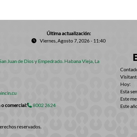
Última actualización:
Viernes, Agosto 7, 2026 - 11:40
an Juan de Dios y Empedrado. Habana Vieja, La
‎Contador
Visitant
Hoy:
Esta se
incin.cu
Este me
 o comercial:
8002 2624
Este año
derechos reservados.‎