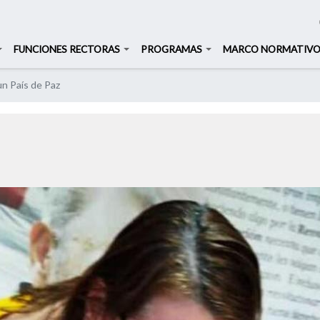
Buscar
Buscar
FUNCIONES RECTORAS
PROGRAMAS
MARCO NORMATIV
Pasar
n País de Paz
al
contenido
z
principal