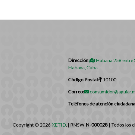
Dirección:
Habana 258 entre S
Habana, Cuba.
Código Postal:
10100
Correo:
consumidor@aguiar.m
Teléfonos de atención ciudadana
Copyright © 2026
XETID
. | RNSW:
N-000028
| Todos los 